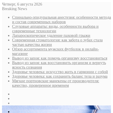
Четверг, 6 августа 2026
Breaking News
Спинально-эпидуральная анестезия: особенности метода
и состав современных наборов
Слуховые аппараты: виды, особенности выбора и
современные технологии
Лапароскопическое удаление паховой грыжи
Современная стоматология: как забота о зубах стала
частью качества жизни
Обзор ассортимента мужских футболок в онлайн-
магазине
Вывод из запоя: как помочь организму восстановиться
Вывод из запоя: как восстановить организм и вернуть
ясность сознания
Здоровье человека: искусство жить в гармонии с собой
Здоровье человека: как сохранить баланс тела и разума
Мягкие портновские манекены от производителя:
качество, проверенное временем
Sidebar
Случайная
статья
Log
In
Меню