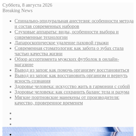
Суббота, 8 августа 2026
Breaking News
Спинально-эпидуральная анестезия: особенности метода
и состав современных наборов
Слуховые аппараты: виды, особенности выбора и
современные технологии
Лапароскопическое удаление паховой грыжи
Современная стоматология: как забота о зубах стала
частью качества жизни
Обзор ассортимента мужских футболок в онлайн-
магазине
Вывод из запоя: как помочь организму восстановиться
Вывод из запоя: как восстановить организм и вернуть
ясность сознания
Здоровье человека: искусство жить в гармонии с собой
Здоровье человека: как сохранить баланс тела и разума
Мягкие портновские манекены от производителя:
качество, проверенное временем
Sidebar
Случайная
статья
Log
In
Меню