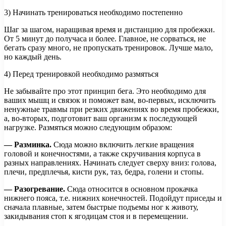
3) Начинать тренироваться необходимо постепенно
Шаг за шагом, наращивая время и дистанцию для пробежки.
От 5 минут до получаса и более. Главное, не сорваться, не
бегать сразу много, не пропускать тренировок. Лучше мало,
но каждый день.
4) Перед тренировкой необходимо размяться
Не забывайте про этот принцип бега. Это необходимо для
ваших мышц и связок и поможет вам, во-первых, исключить
ненужные травмы при резких движениях во время пробежки,
а, во-вторых, подготовит ваш организм к последующей
нагрузке. Размяться можно следующим образом:
— Разминка.
Сюда можно включить легкие вращения
головой и конечностями, а также скручивания корпуса в
разных направлениях. Начинать следует сверху вниз: голова,
плечи, предплечья, кисти рук, таз, бедра, голени и стопы.
— Разогревание.
Сюда относится в основном прокачка
нижнего пояса, т.е. нижних конечностей. Подойдут приседы и
сначала плавные, затем быстрые подъемы ног к животу,
закидывания стоп к ягодицам стоя и в перемещении.