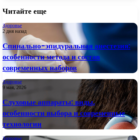
Читайте еще
Здоровье
2 дня назад
Спинально-эпидуральная анестезия:
особенности метода и состав
современных наборов
Здоровье
9 мая, 2026
Слуховые аппараты: виды,
особенности выбора и современные
технологии
Здоровье