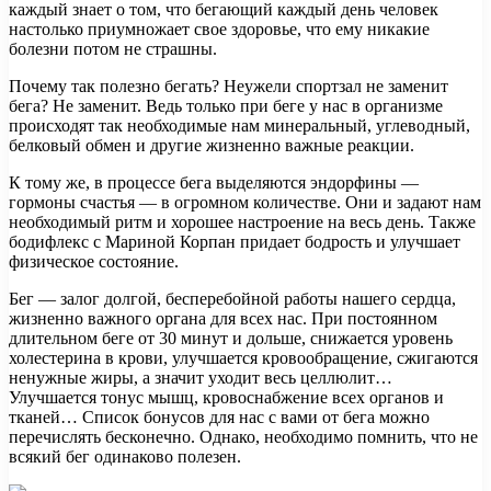
каждый знает о том, что бегающий каждый день человек
настолько приумножает свое здоровье, что ему никакие
болезни потом не страшны.
Почему так полезно бегать? Неужели спортзал не заменит
бега? Не заменит. Ведь только при
беге у нас в организме
происходят так необходимые нам минеральный, углеводный,
белковый обмен и другие жизненно важные реакции.
К тому же, в процессе бега выделяются эндорфины —
гормоны счастья — в огромном количестве. Они и задают нам
необходимый ритм и хорошее настроение на весь день. Также
бодифлекс с Мариной Корпан придает бодрость и улучшает
физическое состояние.
Бег — залог долгой, бесперебойной работы нашего сердца,
жизненно важного органа для всех нас. При постоянном
длительном беге от 30 минут и дольше, снижается уровень
холестерина в крови, улучшается кровообращение, сжигаются
ненужные жиры, а значит уходит весь целлюлит…
Улучшается тонус мышц, кровоснабжение всех органов и
тканей… Список бонусов для нас с вами от бега можно
перечислять бесконечно. Однако, необходимо помнить, что не
всякий бег одинаково полезен.