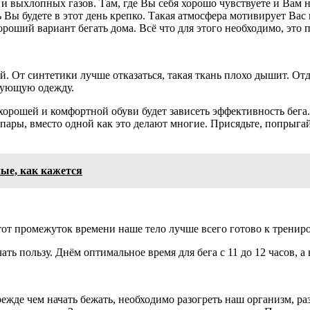
н и выхлопных газов. Там, где Вы себя хорошо чувствуете и Вам
ать Вы будете в этот день крепко. Такая атмосфера мотивирует Ва
хороший вариант бегать дома. Всё что для этого необходимо, это
й. От синтетики лучше отказаться, такая ткань плохо дышит. О
твующую одежду.
орошей и комфортной обуви будет зависеть эффективность бега.
пары, вместо одной как это делают многие. Присядьте, попрыгай
ые, как кажется
этот промежуток времени наше тело лучше всего готово к трениро
ть пользу. Днём оптимальное время для бега с 11 до 12 часов, а в
жде чем начать бежать, необходимо разогреть наш организм, раз