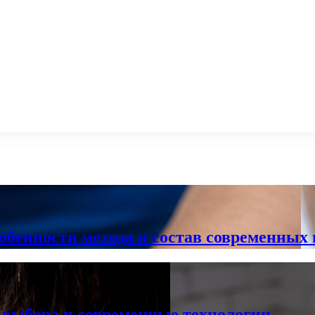
обенности метода и состав современных 
 выбора и современные технологии