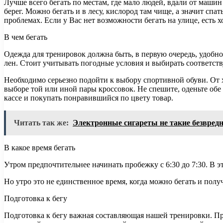
Лучше всего бегать по местам, где мало людей, вдали от маши
берег. Можно бегать и в лесу, кислород там чище, а значит сп
проблемах. Если у Вас нет возможности бегать на улице, есть 
В чем бегать
Одежда для тренировок должна быть, в первую очередь, удобно
лен. Стоит учитывать погодные условия и выбирать соответс
Необходимо серьезно подойти к выбору спортивной обуви. От х
выборе той или иной пары кроссовок. Не спешите, оденьте обе 
кассе и покупать понравившийся по цвету товар.
Читать так же:
Электронные сигареты не такие безвредн
В какое время бегать
Утром предпочтительнее начинать пробежку с 6:30 до 7:30. В 
Но утро это не единственное время, когда можно бегать и получа
Подготовка к бегу
Подготовка к бегу важная составляющая нашей тренировки. Пре