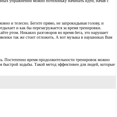
данных упражнений можно потихоньку начинать идти, начав с
ховно и телесно. Бегите прямо, не запрокидывая голову, и
отдыхает и как бы перезагружается за время тренировки.
айте ртом. Никаких разговоров во время бега, это нарушает
 звонки так же стоит отложить. А вот музыка в наушниках Вам
день. Постепенно время продолжительности тренировок можно
ем быстрой ходьбы. Такой метод эффективен для людей, которые