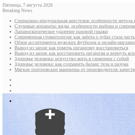
Пятница, 7 августа 2026
Breaking News
Спинально-эпидуральная анестезия: особенности метода 
Слуховые аппараты: виды, особенности выбора и соврем
Лапароскопическое удаление паховой грыжи
Современная стоматология: как забота о зубах стала част
Обзор ассортимента мужских футболок в онлайн-магазин
Вывод из запоя: как помочь организму восстановиться
Вывод из запоя: как восстановить организм и вернуть ясн
Здоровье человека: искусство жить в гармонии с собой
Здоровье человека: как сохранить баланс тела и разума
Мягкие портновские манекены от производителя: качест
Sidebar
Случайная
статья
Log
In
Меню