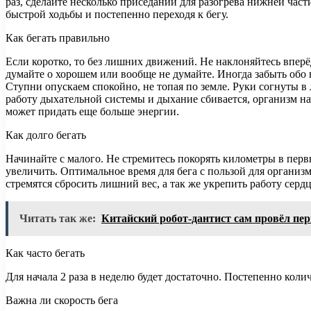
раз, сделайте несколько приседаний для разогрева нижней час
быстрой ходьбы и постепенно переходя к бегу.
Как бегать правильно
Если коротко, то без лишних движений. Не наклоняйтесь вперёд,
думайте о хорошем или вообще не думайте. Иногда забыть обо в
Ступни опускаем спокойно, не топая по земле. Руки согнуты в
работу дыхательной системы и дыхание сбивается, организм на
может придать еще больше энергии.
Как долго бегать
Начинайте с малого. Не стремитесь покорять километры в пер
увеличить. Оптимальное время для бега с пользой для организ
стремятся сбросить лишний вес, а так же укрепить работу сердц
Читать так же:
Китайский робот-дантист сам провёл пе
Как часто бегать
Для начала 2 раза в неделю будет достаточно. Постепенно кол
Важна ли скорость бега