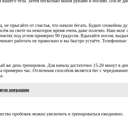
ти вашего тела. Затем несколько махов руками и ногами. После 
 не прыгайте от счастья, что начали бегать. Будьте спокойны ду
сём на свете на некоторое время очень даже полезно. Наш мозг 
 локтях под углом примерно 90 градусов. Вдыхайте носом, выдых
чинает работать не правильно и вы быстро устаёте. Телефонные
вый же день тренировок. Для начала достаточно 15-20 минут в 
ма примерно час. Отличным способом является бег с чередовани
а.
рвую операцию
ичество пробежек можно увеличить и тренироваться ежедневно.