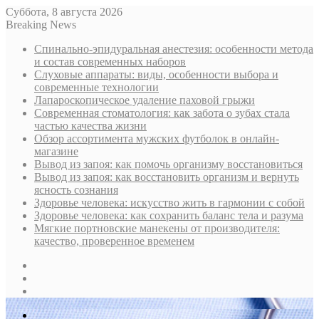
Суббота, 8 августа 2026
Breaking News
Спинально-эпидуральная анестезия: особенности метода
и состав современных наборов
Слуховые аппараты: виды, особенности выбора и
современные технологии
Лапароскопическое удаление паховой грыжи
Современная стоматология: как забота о зубах стала
частью качества жизни
Обзор ассортимента мужских футболок в онлайн-
магазине
Вывод из запоя: как помочь организму восстановиться
Вывод из запоя: как восстановить организм и вернуть
ясность сознания
Здоровье человека: искусство жить в гармонии с собой
Здоровье человека: как сохранить баланс тела и разума
Мягкие портновские манекены от производителя:
качество, проверенное временем
Sidebar
Случайная
статья
Log
In
Меню