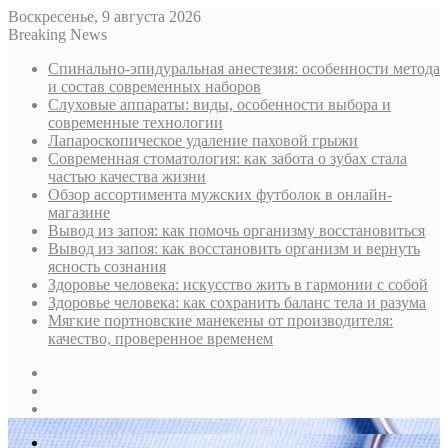
Воскресенье, 9 августа 2026
Breaking News
Спинально-эпидуральная анестезия: особенности метода
и состав современных наборов
Слуховые аппараты: виды, особенности выбора и
современные технологии
Лапароскопическое удаление паховой грыжи
Современная стоматология: как забота о зубах стала
частью качества жизни
Обзор ассортимента мужских футболок в онлайн-
магазине
Вывод из запоя: как помочь организму восстановиться
Вывод из запоя: как восстановить организм и вернуть
ясность сознания
Здоровье человека: искусство жить в гармонии с собой
Здоровье человека: как сохранить баланс тела и разума
Мягкие портновские манекены от производителя:
качество, проверенное временем
Sidebar
Случайная
статья
Log
In
Меню