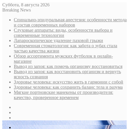
Суббота, 8 августа 2026
Breaking News
Спинально-эпидуральная анестезия: особенности метода
и состав современных наборов
Слуховые аппараты: виды, особенности выбора и
современные технологии
Лапароскопическое удаление паховой грыжи
Современная стоматология: как забота о зубах стала
частью качества жизни
Обзор ассортимента мужских футболок в онлайн-
магазине
Вывод из запоя: как помочь организму восстановиться
Вывод из запоя: как восстановить организм и вернуть
ясность сознания
Здоровье человека: искусство жить в гармонии с собой
Здоровье человека: как сохранить баланс тела и разума
Мягкие портновские манекены от производителя:
качество, проверенное временем
Sidebar
Случайная
статья
Log
In
Меню