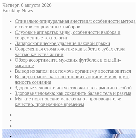
Четверг, 6 августа 2026
Breaking News
Спинально-эпидуральная анестезия: особенности метода
и состав современных наборов
Слуховые аппараты: виды, особенности выбора и
современные технологии
Лапароскопическое удаление паховой грыжи
Современная стоматология: как забота о зубах стала
частью качества жизни
Обзор ассортимента мужских футболок в онлайн-
магазине
Вывод из запоя: как помочь организму восстановиться
Вывод из запоя: как восстановить организм и вернуть
ясность сознания
Здоровье человека: искусство жить в гармонии с собой
Здоровье человека: как сохранить баланс тела и разума
Мягкие портновские манекены от производителя:
качество, проверенное временем
Sidebar
Случайная
статья
Log
In
Меню