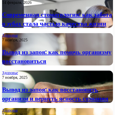
14 февраля, 2026
Современная стоматология: как забота
о зубах стала частью качества жизни
Здоровье
7 ноября, 2025
Вывод из запоя: как помочь организму
восстановиться
Здоровье
7 ноября, 2025
Вывод из запоя: как восстановить
организм и вернуть ясность сознания
Здоровье
7 ноября, 2025