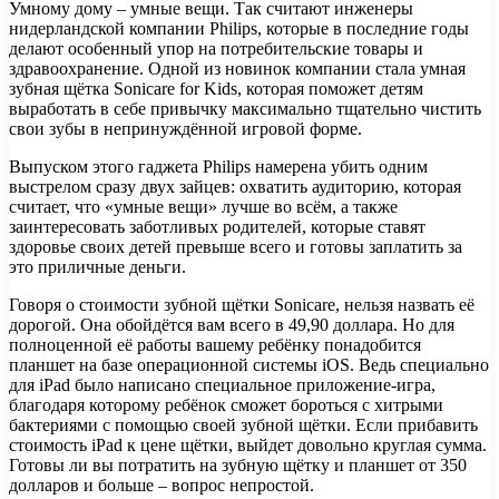
Умному дому – умные вещи. Так считают инженеры
нидерландской компании Philips, которые в последние годы
делают особенный упор на потребительские товары и
здравоохранение. Одной из новинок компании стала умная
зубная щётка Sonicare for Kids, которая поможет детям
выработать в себе
привычку максимально тщательно чистить
свои зубы в непринуждённой игровой форме.
Выпуском этого гаджета Philips намерена убить одним
выстрелом сразу двух зайцев: охватить аудиторию, которая
считает, что «умные вещи» лучше во всём, а также
заинтересовать заботливых родителей, которые ставят
здоровье своих детей превыше всего и готовы заплатить за
это приличные деньги.
Говоря о стоимости зубной щётки Sonicare, нельзя назвать её
дорогой. Она обойдётся вам всего в 49,90 доллара. Но для
полноценной её работы вашему ребёнку понадобится
планшет на базе операционной системы iOS. Ведь специально
для iPad было написано специальное приложение-игра,
благодаря которому ребёнок сможет бороться с хитрыми
бактериями с помощью своей зубной щётки. Если прибавить
стоимость iPad к цене щётки, выйдет довольно круглая сумма.
Готовы ли вы потратить на зубную щётку и планшет от 350
долларов и больше – вопрос непростой.