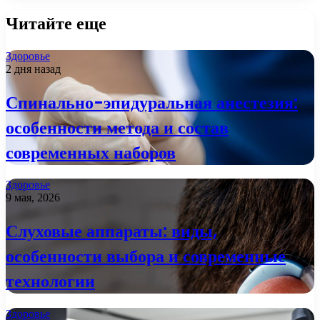
Читайте еще
Здоровье
2 дня назад
Спинально-эпидуральная анестезия:
особенности метода и состав
современных наборов
Здоровье
9 мая, 2026
Слуховые аппараты: виды,
особенности выбора и современные
технологии
Здоровье