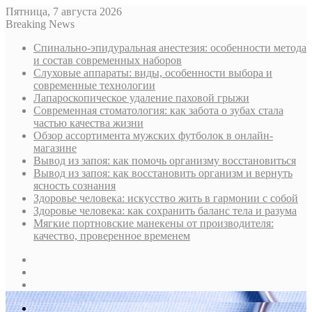
Пятница, 7 августа 2026
Breaking News
Спинально-эпидуральная анестезия: особенности метода
и состав современных наборов
Слуховые аппараты: виды, особенности выбора и
современные технологии
Лапароскопическое удаление паховой грыжи
Современная стоматология: как забота о зубах стала
частью качества жизни
Обзор ассортимента мужских футболок в онлайн-
магазине
Вывод из запоя: как помочь организму восстановиться
Вывод из запоя: как восстановить организм и вернуть
ясность сознания
Здоровье человека: искусство жить в гармонии с собой
Здоровье человека: как сохранить баланс тела и разума
Мягкие портновские манекены от производителя:
качество, проверенное временем
Sidebar
Случайная
статья
Log
In
Меню