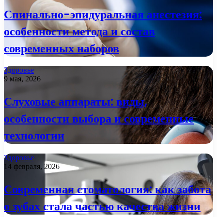
Спинально-эпидуральная анестезия:
особенности метода и состав
современных наборов
Здоровье
9 мая, 2026
Слуховые аппараты: виды,
особенности выбора и современные
технологии
Здоровье
14 февраля, 2026
Современная стоматология: как забота
о зубах стала частью качества жизни