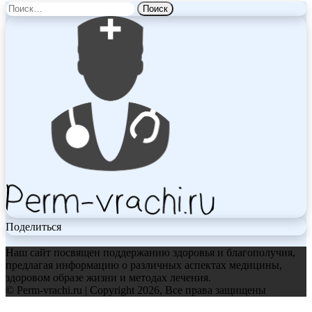
Найти:
Поделиться
Наш сайт посвящен поддержанию здоровья и благополучия,
предлагая информацию о различных аспектах медицины,
здоровом образе жизни и методах лечения.
© Perm-vrachi.ru | Copyright 2026, Все права защищены
Facebook
Twitter
WhatsApp
Telegram
Back