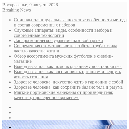
Воскресенье, 9 августа 2026
Breaking News
Спинально-эпидуральная анестезия: особенности метода
и состав современных наборов
Слуховые аппараты: виды, особенности выбора и
современные технологии
Лапароскопическое удаление паховой грыжи
Современная стоматология: как забота о зубах стала
частью качества жизни
Обзор ассортимента мужских футболок в онлайн-
магазине
Вывод из запоя: как помочь организму восстановиться
Вывод из запоя: как восстановить организм и вернуть
ясность сознания
Здоровье человека: искусство жить в гармонии с собой
Здоровье человека: как сохранить баланс тела и разума
Мягкие портновские манекены от производителя:
качество, проверенное временем
Sidebar
Случайная
статья
Log
In
Меню