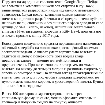
Пару лет назад один из сооснователей Google Ларри Пейдж
был замечен в компании инженеров стартапа Kitty Hawk,
занимающегося разработкой индивидуального летательного
транспорта. Слухи вокруг компании ходили разные, но
ничего конкретного разработчики и её представители публике
не показывали, спокойно и без лишнего пафоса доводили своё
детище до ума. Теперь, наконец, испытания летательного
аппарата Flyer завершены, поэтому в Kitty Hawk подумывают
о начале продаж к концу 2017 года.
Конструкция воздушного средства передвижения напоминает
обычный ховербайк на «поплавках», оснащённый восемью
электроприводами. Аппарат умеет вертикально взлетать и
садиться на любую поверхность, хотя водная гладь
предпочтительнее — именно для неё поплавки и
предназначены. При весе около ста килограмм, он может
взлетать на высоту до четырёх метров и развивать скорость до
сорока километров в час. На первый взгляд характеристики не
впечатляют, зато для того, чтобы управлять ховербайком, не
нужно иметь никаких корочек и удостоверений пилота. Купил
— и катайся на здоровье.
Внеся 100 долларов и зарегистрировавшись через
специальную форму на сайте, можно оформить очередь на
тренажёр и получить скидку на покупку аппарата.