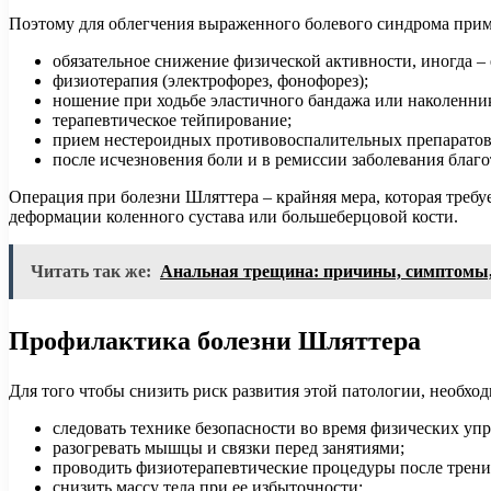
Поэтому для облегчения выраженного болевого синдрома при
обязательное снижение физической активности, иногда –
физиотерапия (электрофорез, фонофорез);
ношение при ходьбе эластичного бандажа или наколенник
терапевтическое тейпирование;
прием нестероидных противовоспалительных препаратов
после исчезновения боли и в ремиссии заболевания благ
Операция при болезни Шляттера – крайняя мера, которая требу
деформации коленного сустава или большеберцовой кости.
Читать так же:
Анальная трещина: причины, симптомы,
Профилактика болезни Шляттера
Для того чтобы снизить риск развития этой патологии, необх
следовать технике безопасности во время физических уп
разогревать мышцы и связки перед занятиями;
проводить физиотерапевтические процедуры после трени
снизить массу тела при ее избыточности;