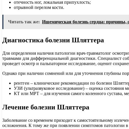
отечность ног, локальная припухлость;
отрывной перелом кости.
Читать так же:
Ишемическая болезнь сердца: причины,
Диагностика болезни Шляттера
Для определения наличия патологии врач-травматолог осмотри
травмами для дифференциальной диагностики. Специалист собе
проведет осмотр и пальпаторное исследование, оценит сохран
Однако при наличии сомнений или для уточнения глубины по
рентген – клинические рекомендации по болезни Шляттер
УЗИ (ультразвуковое исследование) – оценка состояния м
КТ или МРТ – для изучения самого коленного сустава, м
Лечение болезни Шляттера
Заболевание со временем приходит к самостоятельному излечен
осложнения. К тому же при появлении симптомов патологии в м