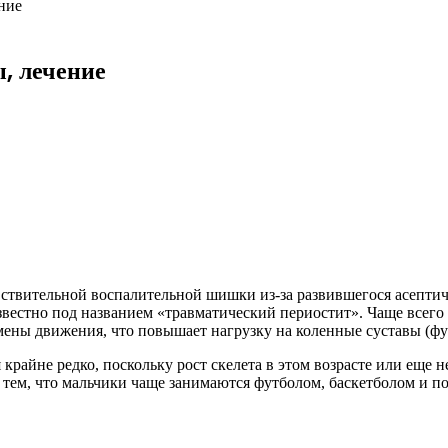
ние
, лечение
вствительной воспалительной шишки из-за развившегося асептич
вестно под названием «травматический периостит». Чаще всего о
ы движения, что повышает нагрузку на коленные суставы (футб
крайне редко, поскольку рост скелета в этом возрасте или еще н
с тем, что мальчики чаще занимаются футболом, баскетболом и 