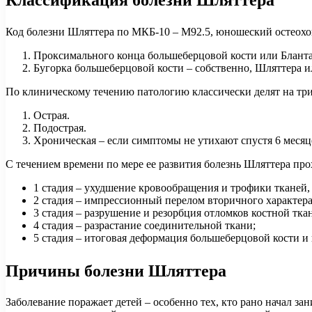
Код болезни Шляттера по МКБ-10 – М92.5, юношеский остеохон
Проксимального конца большеберцовой кости или Бланта
Бугорка большеберцовой кости – собственно, Шляттера и
По клиническому течению патологию классически делят на тр
Острая.
Подострая.
Хроническая – если симптомы не утихают спустя 6 месяце
С течением времени по мере ее развития болезнь Шляттера про
1 стадия – ухудшение кровообращения и трофики тканей,
2 стадия – импрессионный перелом вторичного характера
3 стадия – разрушение и резорбция отломков костной тка
4 стадия – разрастание соединительной ткани;
5 стадия – итоговая деформация большеберцовой кости и
Причины болезни Шляттера
Заболевание поражает детей – особенно тех, кто рано начал за