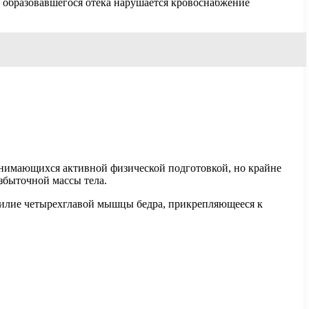
а образовавшегося отека нарушается кровоснабжение
занимающихся активной физической подготовкой, но крайне
збыточной массы тела.
хожилие четырехглавой мышцы бедра, прикрепляющееся к