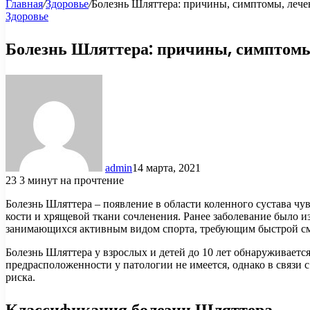
Главная
/
Здоровье
/
Болезнь Шляттера: причины, симптомы, лече
Здоровье
Болезнь Шляттера: причины, симптомы
admin
14 марта, 2021
23
3 минут на прочтение
Болезнь Шляттера – появление в области коленного сустава чу
кости и хрящевой ткани сочленения. Ранее заболевание было из
занимающихся активным видом спорта, требующим быстрой смен
Болезнь Шляттера у взрослых и детей до 10 лет обнаруживается 
предрасположенности у патологии не имеется, однако в связи 
риска.
Классификация болезни Шляттера