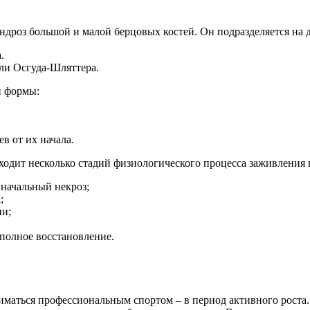
дроз большой и малой берцовых костей. Он подразделяется на д
.
ли Осгуда-Шляттера.
и формы:
в от их начала.
ходит несколько стадий физиологического процесса заживления п
 начальный некроз;
;
ни;
 полное восстановление.
ниматься профессиональным спортом – в период активного роста. 