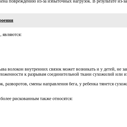
жена повреждению из-за избыточных нагрузок. В результате из-з
роения
 являются:
ыва волокон внутренних связок может возникать и у детей, не 
оложенности к разрывам соединительной ткани сухожилий или и
ок, разворотов, смены направления бега, у ребенка тянется су
более рискованным также относятся: