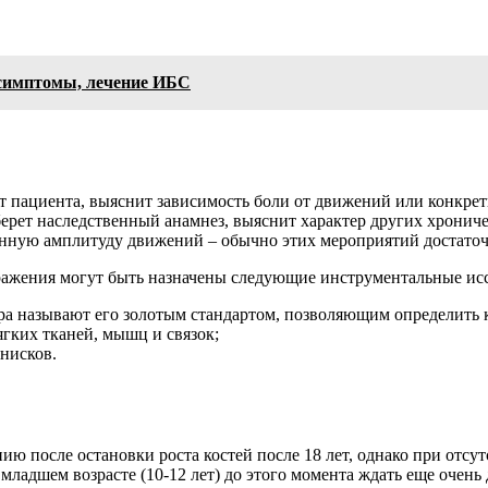
 симптомы, лечение ИБС
т пациента, выяснит зависимость боли от движений или конкре
рет наследственный анамнез, выяснит характер других хрониче
енную амплитуду движений – обычно этих мероприятий достаточ
ражения могут быть назначены следующие инструментальные ис
а называют его золотым стандартом, позволяющим определить к
ягких тканей, мышц и связок;
енисков.
ию после остановки роста костей после 18 лет, однако при отсу
ладшем возрасте (10-12 лет) до этого момента ждать еще очень 