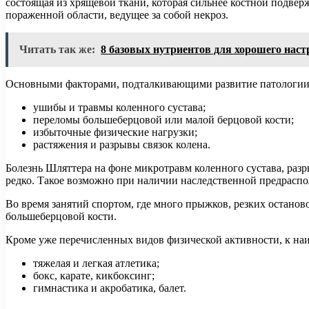
состоящая из хрящевой ткани, которая сильнее костной подвер
пораженной области, ведущее за собой некроз.
Читать так же:
8 базовых нутриентов для хорошего наст
Основными факторами, подталкивающими развитие патологии,
ушибы и травмы коленного сустава;
переломы большеберцовой или малой берцовой кости;
избыточные физические нагрузки;
растяжения и разрывы связок колена.
Болезнь Шляттера на фоне микротравм коленного сустава, разр
редко. Такое возможно при наличии наследственной предрасп
Во время занятий спортом, где много прыжков, резких останов
большеберцовой кости.
Кроме уже перечисленных видов физической активности, к наи
тяжелая и легкая атлетика;
бокс, карате, кикбоксинг;
гимнастика и акробатика, балет.