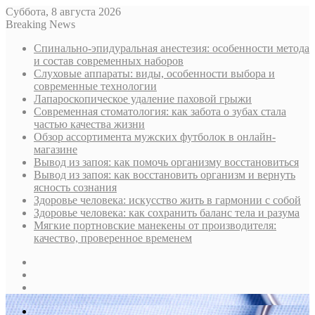
Суббота, 8 августа 2026
Breaking News
Спинально-эпидуральная анестезия: особенности метода
и состав современных наборов
Слуховые аппараты: виды, особенности выбора и
современные технологии
Лапароскопическое удаление паховой грыжи
Современная стоматология: как забота о зубах стала
частью качества жизни
Обзор ассортимента мужских футболок в онлайн-
магазине
Вывод из запоя: как помочь организму восстановиться
Вывод из запоя: как восстановить организм и вернуть
ясность сознания
Здоровье человека: искусство жить в гармонии с собой
Здоровье человека: как сохранить баланс тела и разума
Мягкие портновские манекены от производителя:
качество, проверенное временем
Sidebar
Случайная
статья
Log
In
Меню