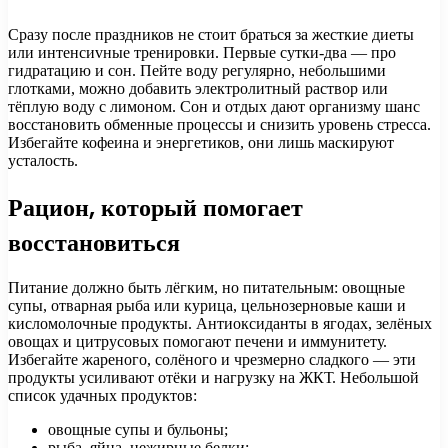
Сразу после праздников не стоит браться за жесткие диеты
или интенсиvные тренировки. Первые сутки-два — про
гидратацию и сон. Пейте воду регулярно, небольшими
глотками, можно добавить электролитный раствор или
тёплую воду с лимоном. Сон и отдых дают организму шанс
восстановить обменные процессы и снизить уровень стресса.
Избегайте кофеина и энергетиков, они лишь маскируют
усталость.
Рацион, который помогает
восстановиться
Питание должно быть лёгким, но питательным: овощные
супы, отварная рыба или курица, цельнозерновые каши и
кисломолочные продукты. Антиоксиданты в ягодах, зелёных
овощах и цитрусовых помогают печени и иммунитету.
Избегайте жареного, солёного и чрезмерно сладкого — эти
продукты усиливают отёки и нагрузку на ЖКТ. Небольшой
список удачных продуктов:
овощные супы и бульоны;
рыба, яйца, нежирные белки;