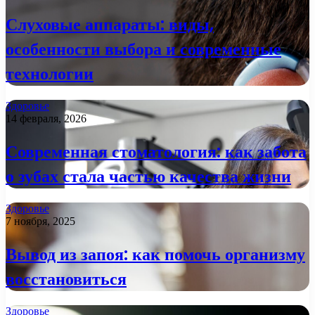
Слуховые аппараты: виды,
особенности выбора и современные
технологии
Здоровье
14 февраля, 2026
Современная стоматология: как забота
о зубах стала частью качества жизни
Здоровье
7 ноября, 2025
Вывод из запоя: как помочь организму
восстановиться
Здоровье