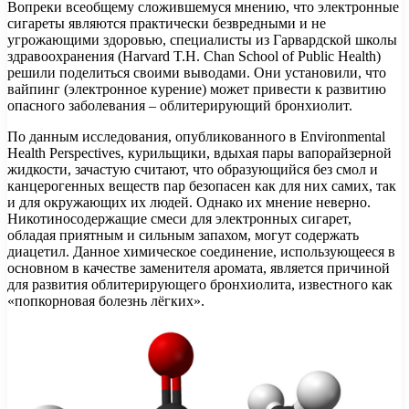
Вопреки всеобщему сложившемуся мнению, что электронные
сигареты являются практически безвредными и не
угрожающими здоровью, специалисты из Гарвардской школы
здравоохранения (Harvard T.H. Chan School of Public Health)
решили поделиться своими выводами. Они установили, что
вайпинг
(электронное курение) может привести к развитию
опасного заболевания – облитерирующий бронхиолит.
По данным исследования, опубликованного в Environmental
Health Perspectives, курильщики, вдыхая пары вапорайзерной
жидкости, зачастую считают, что образующийся без смол и
канцерогенных веществ пар безопасен как для них самих, так
и для окружающих их людей. Однако их мнение неверно.
Никотиносодержащие смеси для электронных сигарет,
обладая приятным и сильным запахом, могут содержать
диацетил. Данное химическое соединение, использующееся в
основном в качестве заменителя аромата, является причиной
для развития облитерирующего бронхиолита, известного как
«попкорновая болезнь лёгких».