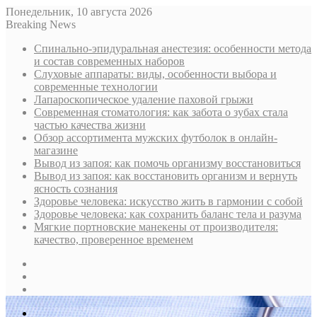
Понедельник, 10 августа 2026
Breaking News
Спинально-эпидуральная анестезия: особенности метода
и состав современных наборов
Слуховые аппараты: виды, особенности выбора и
современные технологии
Лапароскопическое удаление паховой грыжи
Современная стоматология: как забота о зубах стала
частью качества жизни
Обзор ассортимента мужских футболок в онлайн-
магазине
Вывод из запоя: как помочь организму восстановиться
Вывод из запоя: как восстановить организм и вернуть
ясность сознания
Здоровье человека: искусство жить в гармонии с собой
Здоровье человека: как сохранить баланс тела и разума
Мягкие портновские манекены от производителя:
качество, проверенное временем
Sidebar
Случайная
статья
Log
In
Меню