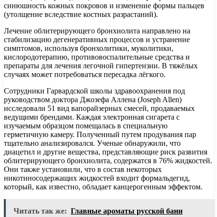
синюшность кожных покровов и изменение формы пальцев
(утолщение вследствие костных разрастаний).
Лечение облитерирующего бронхиолита направлено на
стабилизацию дегенеративных процессов и устранение
симптомов, используя бронхолитики, муколитики,
кислородотерапию, противовоспалительные средства и
препараты для лечения легочной гипертензии. В тяжёлых
случаях может потребоваться пересадка лёгкого.
Сотрудники Гарвардской школы здравоохранения под
руководством доктора Джозефа Аллена (Joseph Allen)
исследовали 51 вид вапорайзерных смесей, продаваемых
ведущими брендами. Каждая электронная сигарета с
изучаемым образцом помещалась в специальную
герметичную камеру. Полученный путем продувания пар
тщательно анализировался. Ученые обнаружили, что
диацетил и другие вещества, представляющие риск развития
облитерирующего бронхиолита, содержатся в 76% жидкостей.
Они также установили, что в состав некоторых
никотиносодержащих жидкостей входит формальдегид,
который, как известно, обладает канцерогенным эффектом.
Читать так же:
Главные ароматы русской бани