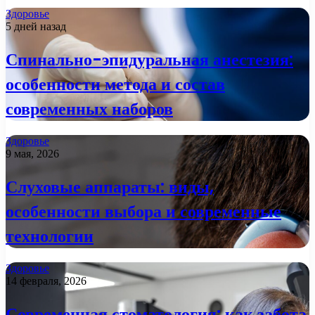
Здоровье
5 дней назад
Спинально-эпидуральная анестезия:
особенности метода и состав
современных наборов
Здоровье
9 мая, 2026
Слуховые аппараты: виды,
особенности выбора и современные
технологии
Здоровье
14 февраля, 2026
Современная стоматология: как забота