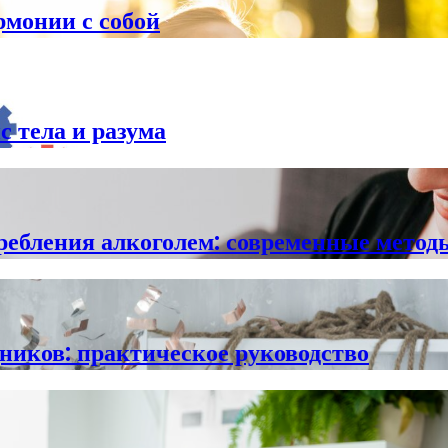
рмонии с собой
с тела и разума
требления алкоголем: современные метод
дников: практическое руководство