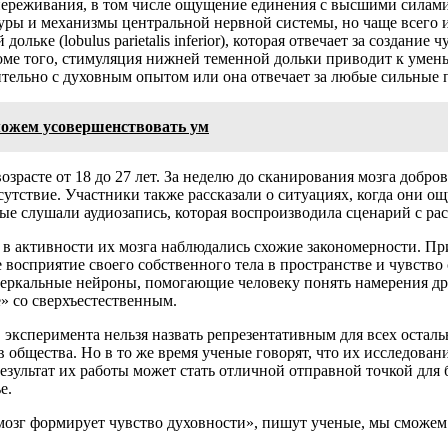
переживания, в том числе ощущение единения с высшими силами
ры и механизмы центральной нервной системы, но чаще всего и
ьке (lobulus parietalis inferior), которая отвечает за создание
оме того, стимуляция нижней теменной дольки приводит к умен
чительно с духовным опытом или она отвечает за любые сильные
можем усовершенствовать ум
озрасте от 18 до 27 лет. За неделю до сканирования мозга добр
утствие. Участники также рассказали о ситуациях, когда они о
е слушали аудиозапись, которая воспроизводила сценарий с р
, в активности их мозга наблюдались схожие закономерности. П
ое восприятие своего собственного тела в пространстве и чувство
 зеркальные нейроны, помогающие человеку понять намерения д
е» со сверхъестественным.
эксперимента нельзя назвать репрезентативным для всех остальн
общества. Но в то же время ученые говорят, что их исследовани
зультат их работы может стать отличной отправной точкой для 
е.
мозг формирует чувство духовности», пишут ученые, мы сможем