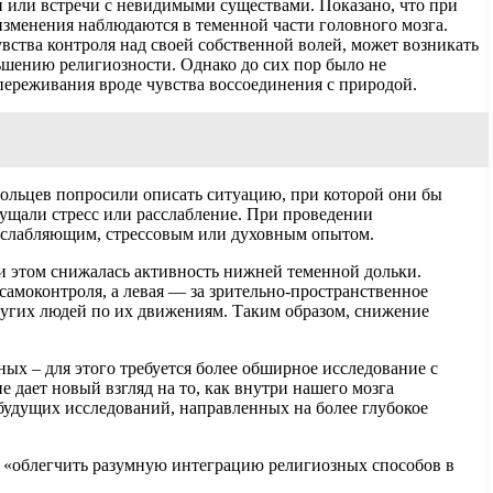
 или встречи с невидимыми существами. Показано, что при
зменения наблюдаются в теменной части головного мозга.
 чувства контроля над своей собственной волей, может возникать
ьшению религиозности. Однако до сих пор было не
 переживания вроде чувства воссоединения с природой.
овольцев попросили описать ситуацию, при которой они бы
щущали стресс или расслабление. При проведении
асслабляющим, стрессовым или духовным опытом.
ри этом снижалась активность нижней теменной дольки.
 самоконтроля, а левая — за зрительно-пространственное
ругих людей по их движениям. Таким образом, снижение
ых – для этого требуется более обширное исследование с
е дает новый взгляд на то, как внутри нашего мозга
будущих исследований, направленных на более глубокое
 «облегчить разумную интеграцию религиозных способов в