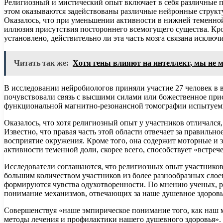
Религиозный и мистический опыт включает в себя различные 
этом оказываются задействованы различные нейронные структу
Оказалось, что при уменьшении активности в нижней теменной дол
иллюзия присутствия постороннего всемогущего существа. Кр
установлено, действительно ли эта часть мозга связана исклю
Читать так же:
Хотя гены влияют на интеллект, мы не 
В исследовании нейробиологов приняли участие 27 человек в в
почувствовали связь с высшими силами или божественное прис
функциональной магнитно-резонансной томографии испытуемы
Оказалось, что хотя религиозный опыт у участников отличался
Известно, что правая часть этой области отвечает за правильн
восприятие окружения. Кроме того, она содержит моторные и
активности теменной доли, скорее всего, способствует «встреч
Исследователи соглашаются, что религиозных опыт участников 
большим количеством участников из более разнообразных слоев 
формируются чувства одухотворенности. По мнению ученых, ре
понимание механизмов, отвечающих за наше душевное здоровь
Совершенствуя «наше эмпирическое понимание того, как наш 
методы лечения и профилактики нашего душевного здоровья».