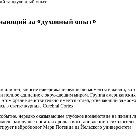
ий за «духовный опыт»
ечающий за «духовный опыт»
ком или нет, многие наверняка переживали моменты в жизни, ко
ли полное единение с окружающим миром.
Группа американских 
 в этом органе действительно имеется отдел, отвечающий за «б
ь в статье журнала Cerebral Cortex.
 событие, нередко оказывающее глубокое воздействие на жизни
мочь нам лучше понять их роль в восстановлении психологичес
тирует нейробиолог Марк Потенца из Йельского университета.