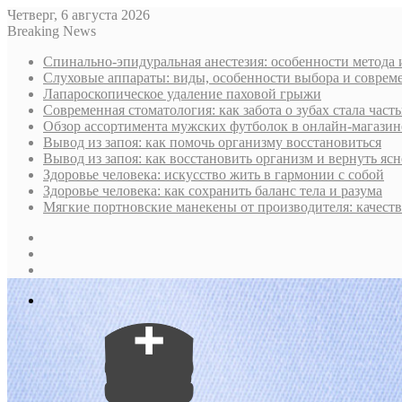
Четверг, 6 августа 2026
Breaking News
Спинально-эпидуральная анестезия: особенности метода 
Слуховые аппараты: виды, особенности выбора и соврем
Лапароскопическое удаление паховой грыжи
Современная стоматология: как забота о зубах стала част
Обзор ассортимента мужских футболок в онлайн-магазин
Вывод из запоя: как помочь организму восстановиться
Вывод из запоя: как восстановить организм и вернуть ясн
Здоровье человека: искусство жить в гармонии с собой
Здоровье человека: как сохранить баланс тела и разума
Мягкие портновские манекены от производителя: качест
Sidebar
Случайная
статья
Log
In
Меню