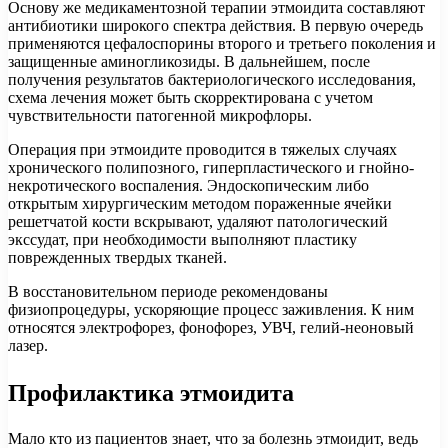
Основу же медикаментозной терапии этмоидита составляют
антибиотики широкого спектра действия. В первую очередь
применяются цефалоспорины второго и третьего поколения и
защищенные аминогликозиды. В дальнейшем, после
получения результатов бактериологического исследования,
схема лечения может быть скорректирована с учетом
чувствительности патогенной микрофлоры.
Операция при этмоидите проводится в тяжелых случаях
хронического полипозного, гиперпластического и гнойно-
некротического воспаления. Эндоскопическим либо
открытым хирургическим методом пораженные ячейки
решетчатой кости вскрывают, удаляют патологический
экссудат, при необходимости выполняют пластику
поврежденных твердых тканей.
В восстановительном периоде рекомендованы
физиопроцедуры, ускоряющие процесс заживления. К ним
относятся электрофорез, фонофорез, УВЧ, гелий-неоновый
лазер.
Профилактика этмоидита
Мало кто из пациентов знает, что за болезнь этмоидит, ведь