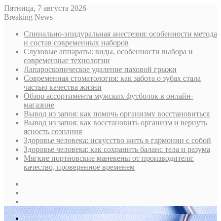
Пятница, 7 августа 2026
Breaking News
Спинально-эпидуральная анестезия: особенности метода
и состав современных наборов
Слуховые аппараты: виды, особенности выбора и
современные технологии
Лапароскопическое удаление паховой грыжи
Современная стоматология: как забота о зубах стала
частью качества жизни
Обзор ассортимента мужских футболок в онлайн-
магазине
Вывод из запоя: как помочь организму восстановиться
Вывод из запоя: как восстановить организм и вернуть
ясность сознания
Здоровье человека: искусство жить в гармонии с собой
Здоровье человека: как сохранить баланс тела и разума
Мягкие портновские манекены от производителя:
качество, проверенное временем
Sidebar
Случайная
статья
Log
In
Меню