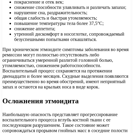
покраснение и отек век;
снижение способности улавливать и различать запахи;
нарушение сна, раздражительность;
общая слабость и быстрая утомляемость;
повышение температуры тела более 37,5°С;
снижение аппетита;
утренний дискомфорт в носоглотке, сопровождаемый
безуспешными попытками откашляться.
При хроническом этмоидите симптомы заболевания во время
ремиссии могут полностью отсутствовать либо
ограничиваться умеренной разлитой головной болью,
утомляемостью, снижением работоспособности.
Воспалительный процесс сохраняется на протяжении
двенадцати и более месяцев. Скудные выделения появляются
преимущественно во время обострений, имеют неприятный
запах и остаются на крыльях носа в виде корок.
Осложнения этмоидита
Наибольшую опасность представляет прогрессирование
воспалительного процесса вглубь костной ткани с ее
последующим разрушением. Такое состояние может
сопровождаться прорывом гнойных масс в соседние полости