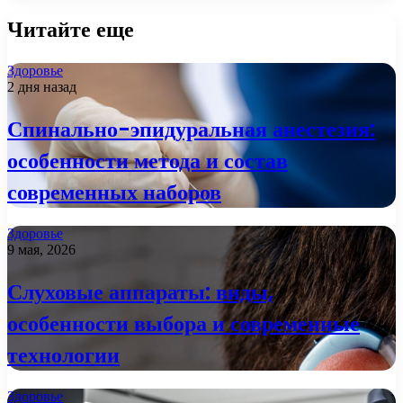
Читайте еще
Здоровье
2 дня назад
Спинально-эпидуральная анестезия:
особенности метода и состав
современных наборов
Здоровье
9 мая, 2026
Слуховые аппараты: виды,
особенности выбора и современные
технологии
Здоровье