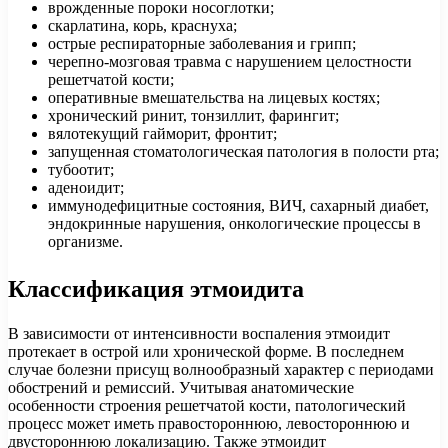
врожденные пороки носоглотки;
скарлатина, корь, краснуха;
острые респираторные заболевания и грипп;
черепно-мозговая травма с нарушением целостности
решетчатой кости;
оперативные вмешательства на лицевых костях;
хронический ринит, тонзиллит, фарингит;
вялотекущий гайморит, фронтит;
запущенная стоматологическая патология в полости рта;
тубоотит;
аденоидит;
иммунодефицитные состояния, ВИЧ, сахарный диабет,
эндокринные нарушения, онкологические процессы в
организме.
Классификация этмоидита
В зависимости от интенсивности воспаления этмоидит
протекает в острой или хронической форме. В последнем
случае болезни присущ волнообразный характер с периодами
обострений и ремиссий. Учитывая анатомические
особенности строения решетчатой кости, патологический
процесс может иметь правостороннюю, левостороннюю и
двустороннюю локализацию. Также этмоидит