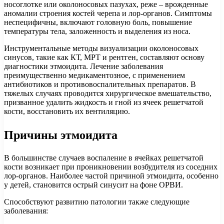
носоглотке или околоносовых пазухах, реже – врожденные
аномалии строения костей черепа и лор-органов. Симптомы
неспецифичны, включают головную боль, повышение
температуры тела, заложенность и выделения из носа.
Инструментальные методы визуализации околоносовых
синусов, такие как КТ, МРТ и рентген, составляют основу
диагностики этмоидита. Лечение заболевания
преимущественно медикаментозное, с применением
антибиотиков и противовоспалительных препаратов. В
тяжелых случаях проводится хирургическое вмешательство,
призванное удалить жидкость и гной из ячеек решетчатой
кости, восстановить их вентиляцию.
Причины этмоидита
В большинстве случаев воспаление в ячейках решетчатой
кости возникает при проникновении возбудителя из соседних
лор-органов. Наиболее частой причиной этмоидита, особенно
у детей, становится острый синусит на фоне ОРВИ.
Способствуют развитию патологии также следующие
заболевания: