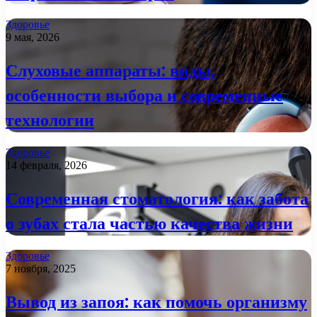
Здоровье
9 мая, 2026
Слуховые аппараты: виды,
особенности выбора и современные
технологии
Здоровье
14 февраля, 2026
Современная стоматология: как забота
о зубах стала частью качества жизни
Здоровье
7 ноября, 2025
Вывод из запоя: как помочь организму