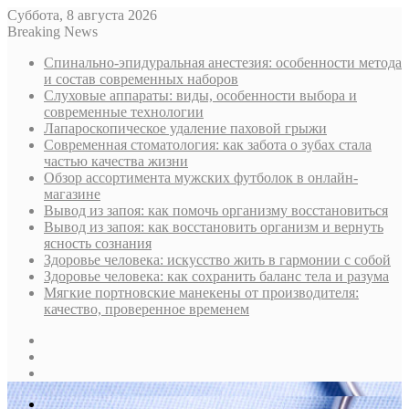
Суббота, 8 августа 2026
Breaking News
Спинально-эпидуральная анестезия: особенности метода
и состав современных наборов
Слуховые аппараты: виды, особенности выбора и
современные технологии
Лапароскопическое удаление паховой грыжи
Современная стоматология: как забота о зубах стала
частью качества жизни
Обзор ассортимента мужских футболок в онлайн-
магазине
Вывод из запоя: как помочь организму восстановиться
Вывод из запоя: как восстановить организм и вернуть
ясность сознания
Здоровье человека: искусство жить в гармонии с собой
Здоровье человека: как сохранить баланс тела и разума
Мягкие портновские манекены от производителя:
качество, проверенное временем
Sidebar
Случайная
статья
Log
In
Меню