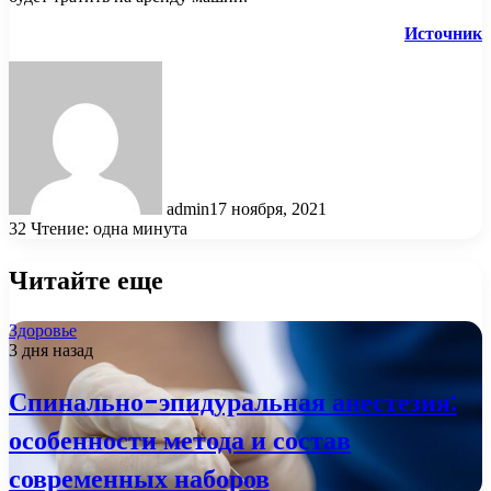
Источник
admin
17 ноября, 2021
32
Чтение: одна минута
Читайте еще
Здоровье
3 дня назад
Спинально-эпидуральная анестезия:
особенности метода и состав
современных наборов