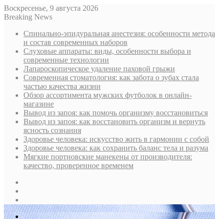
Воскресенье, 9 августа 2026
Breaking News
Спинально-эпидуральная анестезия: особенности метода
и состав современных наборов
Слуховые аппараты: виды, особенности выбора и
современные технологии
Лапароскопическое удаление паховой грыжи
Современная стоматология: как забота о зубах стала
частью качества жизни
Обзор ассортимента мужских футболок в онлайн-
магазине
Вывод из запоя: как помочь организму восстановиться
Вывод из запоя: как восстановить организм и вернуть
ясность сознания
Здоровье человека: искусство жить в гармонии с собой
Здоровье человека: как сохранить баланс тела и разума
Мягкие портновские манекены от производителя:
качество, проверенное временем
Sidebar
Случайная
статья
Log
In
Меню