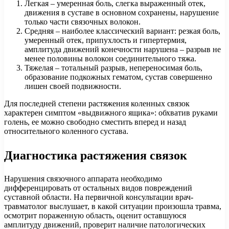
Легкая – умеренная боль, слегка выраженный отек,
движения в суставе в основном сохранены, нарушение
только части связочных волокон.
Средняя – наиболее классический вариант: резкая боль,
умеренный отек, припухлость и гипертермия,
амплитуда движений конечности нарушена – разрыв не
менее половины волокон соединительного тяжа.
Тяжелая – тотальный разрыв, непереносимая боль,
образование подкожных гематом, сустав совершенно
лишен своей подвижности.
Для последней степени растяжения коленных связок
характерен симптом «выдвижного ящика»: обхватив руками
голень, ее можно свободно сместить вперед и назад
относительного коленного сустава.
Диагностика растяжения связок
Нарушения связочного аппарата необходимо
дифференцировать от остальных видов повреждений
суставной области. На первичной консультации врач-
травматолог выслушает, в какой ситуации произошла травма,
осмотрит пораженную область, оценит оставшуюся
амплитуду движений, проверит наличие патологических