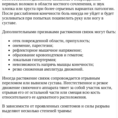
нервных волокон в области костного сочленения, и звук
хлопка или хруста при более серьезных вариантах патологии.
После расслабления конечности боль никуда не уйдет и будет
усиливаться при попытках пошевелить руку или ногу в
суставе.
Дополнительными признаками растяжения связок могут быть:
отек поврежденной области, припухлость;
онемение, парестезии;
рефлекторное мышечное напряжение;
образование кровоподтеков и гематом;
локальная гипертермия;
невозможность напрячь мышцы конечности;
резко сниженная амплитуда движений.
Иногда растяжение связок сопровождается отрывным
переломом или вывихом сустава. Неестественное и резкое
движение связочного аппарата тянет за собой участок кости,
отрывая его от остальной части или смещая всю кость
относительного ее адекватного расположения.
В зависимости от проявленных симптомов и силы разрыва
выделяют несколько степеней травмы: