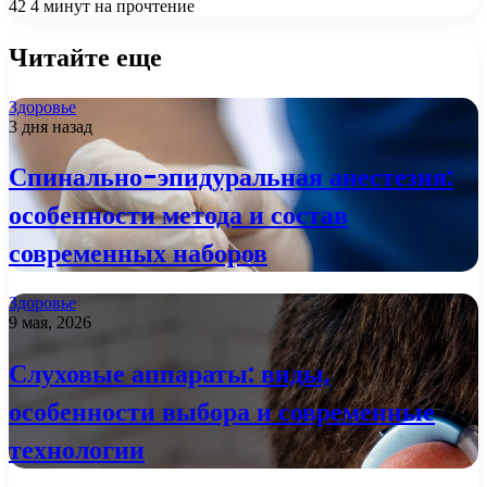
42
4 минут на прочтение
Читайте еще
Здоровье
3 дня назад
Спинально-эпидуральная анестезия:
особенности метода и состав
современных наборов
Здоровье
9 мая, 2026
Слуховые аппараты: виды,
особенности выбора и современные
технологии