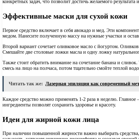
конкретных задач, что позволит достичь желаемого результата
Эффективные маски для сухой кожи
Первое средство включает в себя авокадо и мед. Эти компоне
медом. Нанесите полученную массу на нужные участки и оставь
Второй вариант сочетает оливковое масло с йогуртом. Оливко
Смешайте две столовые ложки масла и одну ложку натурального 
Также стоит обратить внимание на сочетание банана и сливок. 
смесь на лицо на полчаса, потом тщательно смойте теплой водо
Читать так же:
Лазерная эпиляция как современный мет
Каждое средство можно применять 1-2 раза в неделю. Главное 
ингредиенты позволят сохранить здоровье и красоту.
Идеи для жирной кожи лица
При наличии повышенной жирности важно выбирать средства,
сальность, устраняя ощущение дискомфорта и создавая свежий