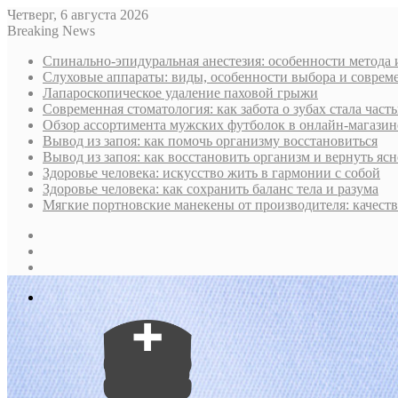
Четверг, 6 августа 2026
Breaking News
Спинально-эпидуральная анестезия: особенности метода 
Слуховые аппараты: виды, особенности выбора и соврем
Лапароскопическое удаление паховой грыжи
Современная стоматология: как забота о зубах стала част
Обзор ассортимента мужских футболок в онлайн-магазин
Вывод из запоя: как помочь организму восстановиться
Вывод из запоя: как восстановить организм и вернуть ясн
Здоровье человека: искусство жить в гармонии с собой
Здоровье человека: как сохранить баланс тела и разума
Мягкие портновские манекены от производителя: качест
Sidebar
Случайная
статья
Log
In
Меню