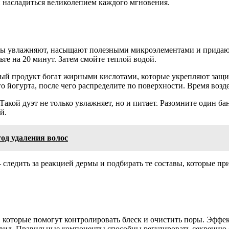
 и насладиться великолепием каждого мгновения.
нты увлажняют, насыщают полезными микроэлементами и придают
те на 20 минут. Затем смойте теплой водой.
вый продукт богат жирными кислотами, которые укрепляют защи
йогурта, после чего распределите по поверхности. Время воздей
Такой дуэт не только увлажняет, но и питает. Разомните один б
й.
од удаления волос
– следить за реакцией дермы и подбирать те составы, которые 
 которые помогут контролировать блеск и очистить поры. Эф
 вид. Правильные компоненты способны регулировать секрецию 