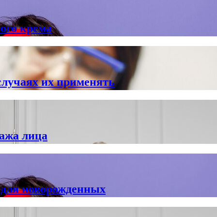
ого крема
случаях их применять
сажа лица
 для новорожденных