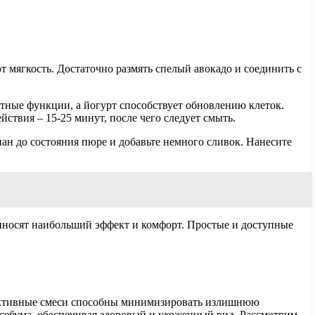
 мягкость. Достаточно размять спелый авокадо и соединить с
тные функции, а йогурт способствует обновлению клеток.
ствия – 15-25 минут, после чего следует смыть.
анан до состояния пюре и добавьте немного сливок. Нанесите
приносят наибольший эффект и комфорт. Простые и доступные
фективные смеси способны минимизировать излишнюю
себума, обеспечивая здоровый и ухоженный вид. Рассмотрим