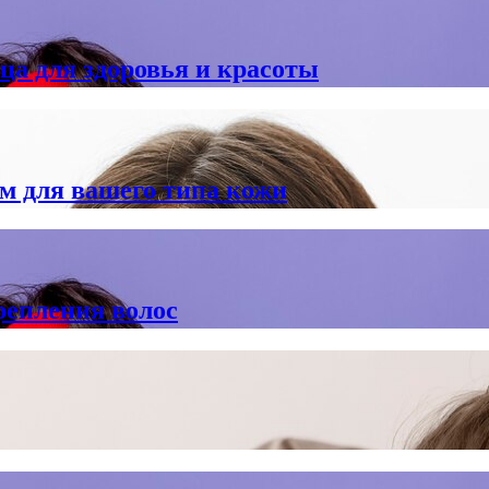
а для здоровья и красоты
м для вашего типа кожи
репления волос