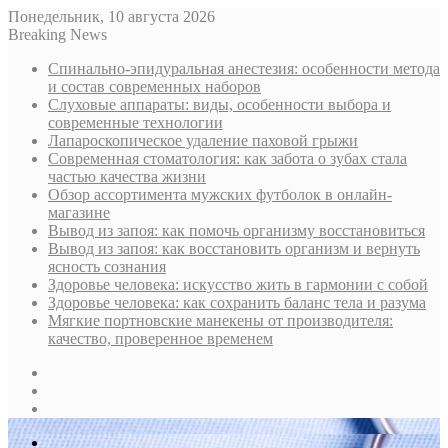
Понедельник, 10 августа 2026
Breaking News
Спинально-эпидуральная анестезия: особенности метода
и состав современных наборов
Слуховые аппараты: виды, особенности выбора и
современные технологии
Лапароскопическое удаление паховой грыжи
Современная стоматология: как забота о зубах стала
частью качества жизни
Обзор ассортимента мужских футболок в онлайн-
магазине
Вывод из запоя: как помочь организму восстановиться
Вывод из запоя: как восстановить организм и вернуть
ясность сознания
Здоровье человека: искусство жить в гармонии с собой
Здоровье человека: как сохранить баланс тела и разума
Мягкие портновские манекены от производителя:
качество, проверенное временем
Sidebar
Случайная
статья
Log
In
Меню