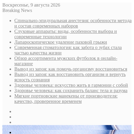
Воскресенье, 9 августа 2026
Breaking News
Спинально-эпидуральная анестезия: особенности метода
и состав современных наборов
Слуховые аппараты: виды, особенности выбора и
современные технологии
Лапароскопическое удаление паховой грыжи
Современная стоматология: как забота о зубах стала
частью качества жизни
Обзор ассортимента мужских футболок в онлайн-
магазине
Вывод из запоя: как помочь организму восстановиться
Вывод из запоя: как восстановить организм и вернуть
ясность сознания
Здоровье человека: искусство жить в гармонии с собой
Здоровье человека: как сохранить баланс тела и разума
Мягкие портновские манекены от производителя:
качество, проверенное временем
Sidebar
Случайная
статья
Log
In
Меню