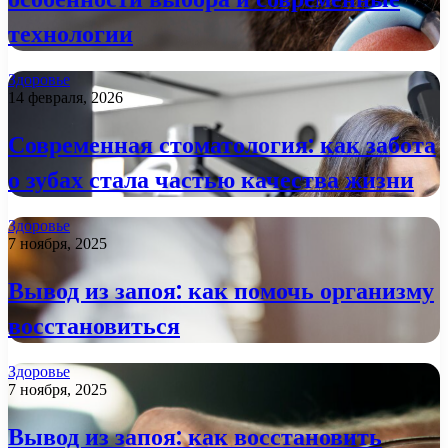
технологии
Здоровье
14 февраля, 2026
Современная стоматология: как забота
о зубах стала частью качества жизни
Здоровье
7 ноября, 2025
Вывод из запоя: как помочь организму
восстановиться
Здоровье
7 ноября, 2025
Вывод из запоя: как восстановить