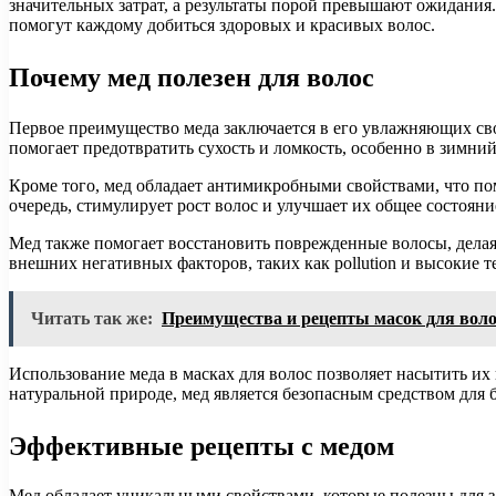
значительных затрат, а результаты порой превышают ожидания
помогут каждому добиться здоровых и красивых волос.
Почему мед полезен для волос
Первое преимущество меда заключается в его увлажняющих сво
помогает предотвратить сухость и ломкость, особенно в зимний
Кроме того, мед обладает антимикробными свойствами, что по
очередь, стимулирует рост волос и улучшает их общее состояни
Мед также помогает восстановить поврежденные волосы, делая
внешних негативных факторов, таких как pollution и высокие 
Читать так же:
Преимущества и рецепты масок для вол
Использование меда в масках для волос позволяет насытить их
натуральной природе, мед является безопасным средством для 
Эффективные рецепты с медом
Мед обладает уникальными свойствами, которые полезны для з