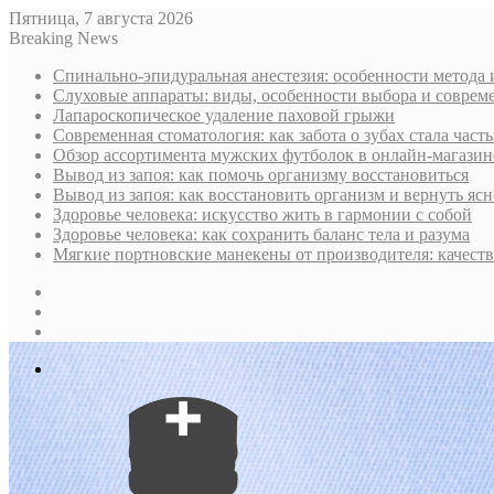
Пятница, 7 августа 2026
Breaking News
Спинально-эпидуральная анестезия: особенности метода 
Слуховые аппараты: виды, особенности выбора и соврем
Лапароскопическое удаление паховой грыжи
Современная стоматология: как забота о зубах стала част
Обзор ассортимента мужских футболок в онлайн-магазин
Вывод из запоя: как помочь организму восстановиться
Вывод из запоя: как восстановить организм и вернуть ясн
Здоровье человека: искусство жить в гармонии с собой
Здоровье человека: как сохранить баланс тела и разума
Мягкие портновские манекены от производителя: качест
Sidebar
Случайная
статья
Log
In
Меню