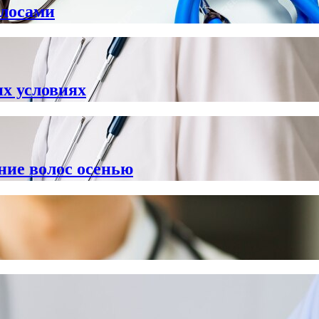
олосами
х условиях
ие волос осенью