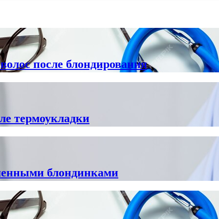
волос после блондирования
ле термоукладки
ашенными блондинками