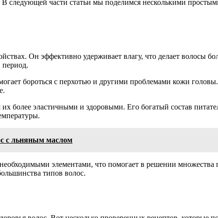
. В следующей части статьи мы поделимся несколькими простым
йствах. Он эффективно удерживает влагу, что делает волосы бо
 период.
могает бороться с перхотью и другими проблемами кожи головы
е.
 их более эластичными и здоровыми. Его богатый состав питате
температуры.
ос с льняным маслом
 необходимыми элементами, что помогает в решении множества п
большинства типов волос.
доровья волос. Вот несколько проверенных рецептов, которые п