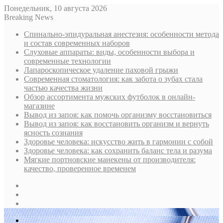
Понедельник, 10 августа 2026
Breaking News
Спинально-эпидуральная анестезия: особенности метода
и состав современных наборов
Слуховые аппараты: виды, особенности выбора и
современные технологии
Лапароскопическое удаление паховой грыжи
Современная стоматология: как забота о зубах стала
частью качества жизни
Обзор ассортимента мужских футболок в онлайн-
магазине
Вывод из запоя: как помочь организму восстановиться
Вывод из запоя: как восстановить организм и вернуть
ясность сознания
Здоровье человека: искусство жить в гармонии с собой
Здоровье человека: как сохранить баланс тела и разума
Мягкие портновские манекены от производителя:
качество, проверенное временем
Sidebar
Случайная
статья
Log
In
Меню