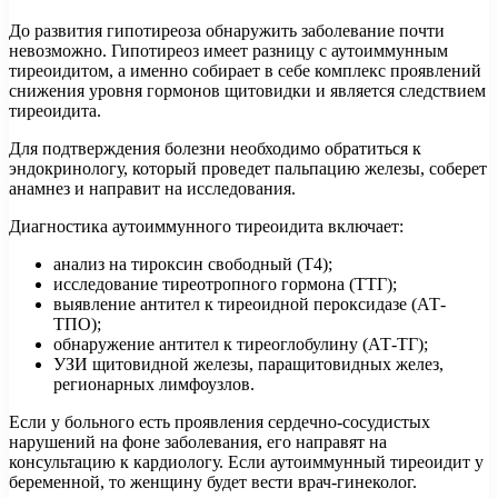
До развития гипотиреоза обнаружить заболевание почти
невозможно. Гипотиреоз имеет разницу с аутоиммунным
тиреоидитом, а именно собирает в себе комплекс проявлений
снижения уровня гормонов щитовидки и является следствием
тиреоидита.
Для подтверждения болезни необходимо обратиться к
эндокринологу, который проведет пальпацию железы, соберет
анамнез и направит на исследования.
Диагностика аутоиммунного тиреоидита включает:
анализ на тироксин свободный (Т4);
исследование тиреотропного гормона (ТТГ);
выявление антител к тиреоидной пероксидазе (АТ-
ТПО);
обнаружение антител к тиреоглобулину (АТ-ТГ);
УЗИ щитовидной железы, паращитовидных желез,
регионарных лимфоузлов.
Если у больного есть проявления сердечно-сосудистых
нарушений на фоне заболевания, его направят на
консультацию к кардиологу. Если аутоиммунный тиреоидит у
беременной, то женщину будет вести врач-гинеколог.