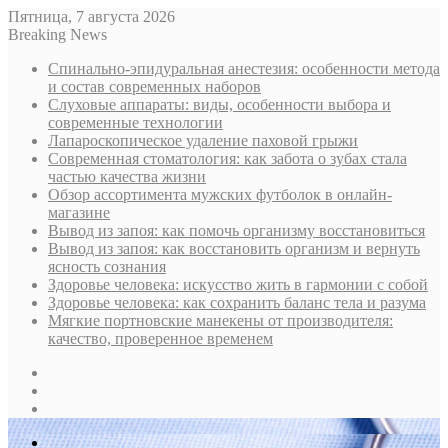
Пятница, 7 августа 2026
Breaking News
Спинально-эпидуральная анестезия: особенности метода
и состав современных наборов
Слуховые аппараты: виды, особенности выбора и
современные технологии
Лапароскопическое удаление паховой грыжи
Современная стоматология: как забота о зубах стала
частью качества жизни
Обзор ассортимента мужских футболок в онлайн-
магазине
Вывод из запоя: как помочь организму восстановиться
Вывод из запоя: как восстановить организм и вернуть
ясность сознания
Здоровье человека: искусство жить в гармонии с собой
Здоровье человека: как сохранить баланс тела и разума
Мягкие портновские манекены от производителя:
качество, проверенное временем
Sidebar
Случайная
статья
Log
In
Меню