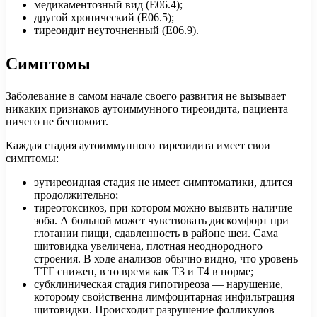
медикаментозный вид (Е06.4);
другой хронический (Е06.5);
тиреоидит неуточненный (Е06.9).
Симптомы
Заболевание в самом начале своего развития не вызывает
никаких признаков аутоиммунного тиреоидита, пациента
ничего не беспокоит.
Каждая стадия аутоиммунного тиреоидита имеет свои
симптомы:
эутиреоидная стадия не имеет симптоматики, длится
продолжительно;
тиреотоксикоз, при котором можно выявить наличие
зоба. А больной может чувствовать дискомфорт при
глотании пищи, сдавленность в районе шеи. Сама
щитовидка увеличена, плотная неоднородного
строения. В ходе анализов обычно видно, что уровень
ТТГ снижен, в то время как Т3 и Т4 в норме;
субклиническая стадия гипотиреоза — нарушение,
которому свойственна лимфоцитарная инфильтрация
щитовидки. Происходит разрушение фолликулов