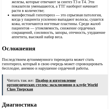
железы, которые отвечают за синтез Т3 и Т4. Эти
показатели уменьшаются, а ТТГ наоборот начинает
расти в количестве;
манифестный гипотиреоз — это серьезная патология,
когда у пациента усиленно выпадают волосы, сушится
кожа, истончаются ногтевые пластины. Среди жалоб
пациентов — утомляемость, снижение сердечных
сокращений, сонливость, запоры, отечность, ухудшение
аппетита, высокий набор веса.
Осложнения
Последствием аутоиммунного тиреоидита может стать
гипотиреоз, который в свою очередь может спровоцировать
бесплодие, анемию и нарушение сердечной работы.
Читать так же:
Подбор и изготовление
ортопедических стелек: эксклюзивно в клубе World
Class Тверская
Диагностика