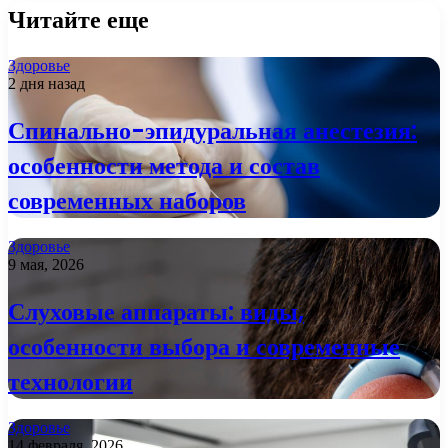
Читайте еще
Здоровье
2 дня назад
Спинально-эпидуральная анестезия:
особенности метода и состав
современных наборов
Здоровье
9 мая, 2026
Слуховые аппараты: виды,
особенности выбора и современные
технологии
Здоровье
14 февраля, 2026