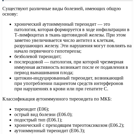
Существуют различные виды болезней, имеющих общую
основу:
хронический аутоиммунный тиреоидит — это
патология, которая формируется в ходе инфильтрации в
Т-лимфоцитах в ткань щитовидной железы. При этом
заметно увеличивается число антител к клеткам,
разрушающих железу. Эти нарушения могут повлиять на
начало первичного гипотиреоза;
безболевой тиреоидит;
послеродовой — патология, при которой чрезмерная
иммунная активность возникает после ее подавления в
период вынашивания плода;
цитокин-индуцированный тиреоидит, возникающий
при употреблении пациентом средств интерферонов
при нарушениях в крови или при гепатите С.
Классификация аутоиммунного тиреоидита по МКБ:
тиреоидит (Е06);
острый вид болезни (Е06.0);
подострый тип (Е06.1);
хронический с преходящим тиреотоксикозом (Е06.2);
аутоиммунный тиреоидит (Е06.3);