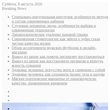
Суббота, 8 августа 2026
Breaking News
Спинально-эпидуральная анестезия: особенности метода
и состав современных наборов
Слуховые аппараты: виды, особенности выбора и
современные технологии
Лапароскопическое удаление паховой грыжи
Современная стоматология: как забота о зубах стала
частью качества жизни
Обзор ассортимента мужских футболок в онлайн-
магазине
Вывод из запоя: как помочь организму восстановиться
Вывод из запоя: как восстановить организм и вернуть
ясность сознания
Здоровье человека: искусство жить в гармонии с собой
Здоровье человека: как сохранить баланс тела и разума
Мягкие портновские манекены от производителя:
качество, проверенное временем
Sidebar
Случайная
статья
Log
In
Меню