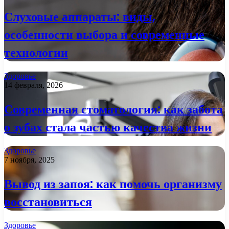
Слуховые аппараты: виды,
особенности выбора и современные
технологии
Здоровье
14 февраля, 2026
Современная стоматология: как забота
о зубах стала частью качества жизни
Здоровье
7 ноября, 2025
Вывод из запоя: как помочь организму
восстановиться
Здоровье