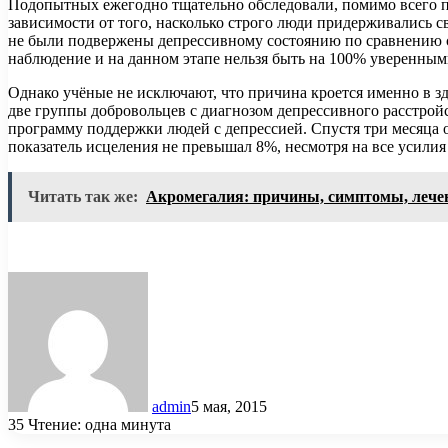
Подопытных ежегодно тщательно обследовали, помимо всего пр
зависимости от того, насколько строго люди придерживались с
не были подвержены депрессивному состоянию по сравнению с 
наблюдение и на данном этапе нельзя быть на 100% уверенными
Однако учёные не исключают, что причина кроется именно в з
две группы добровольцев с диагнозом депрессивного расстройс
программу поддержки людей с депрессией. Спустя три месяца ок
показатель исцеления не превышал 8%, несмотря на все усилия
Читать так же:
Акромегалия: причины, симптомы, лече
admin
5 мая, 2015
35
Чтение: одна минута