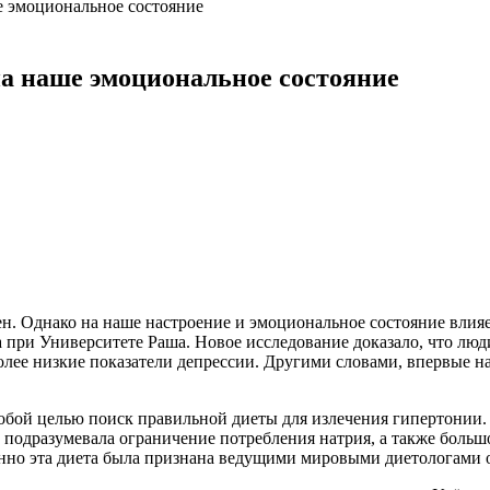
е эмоциональное состояние
а наше эмоциональное состояние
ен. Однако на наше настроение и эмоциональное состояние влияе
а при Университете Раша. Новое
исследование доказало, что лю
олее низкие показатели депрессии. Другими словами, впервые н
обой целью поиск правильной диеты для излечения гипертонии. 
а подразумевала ограничение потребления натрия, а также боль
нно эта диета была признана ведущими мировыми диетологами 