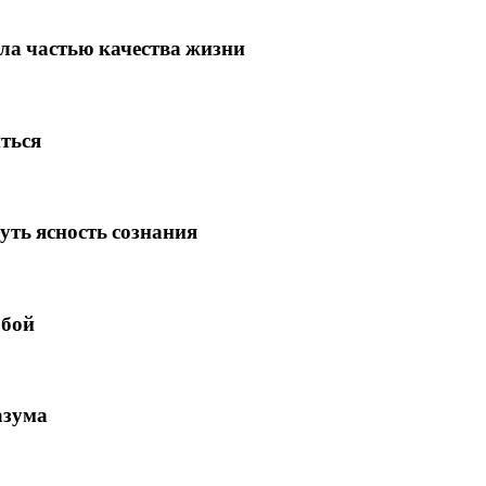
ала частью качества жизни
иться
уть ясность сознания
обой
азума