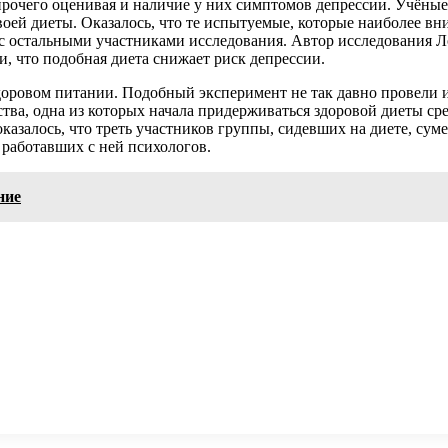
очего оценивая и наличие у них симптомов депрессии. Учёные 
воей диеты. Оказалось, что те испытуемые, которые наиболее в
остальными участниками исследования. Автор исследования Лор
, что подобная диета снижает риск депрессии.
доровом питании. Подобный эксперимент не так давно провели 
тва, одна из которых начала придерживаться здоровой диеты ср
азалось, что треть участников группы, сидевших на диете, сумел
 работавших с ней психологов.
ние