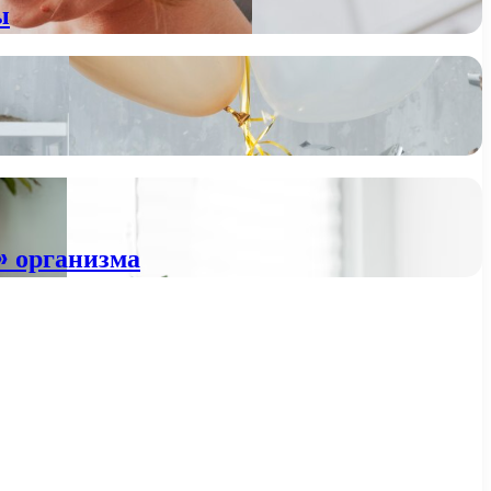
ы
» организма