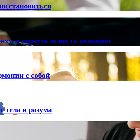
восстановиться
низм и вернуть ясность сознания
рмонии с собой
с тела и разума