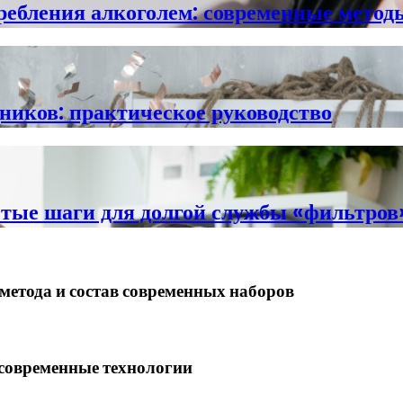
требления алкоголем: современные метод
дников: практическое руководство
стые шаги для долгой службы «фильтров
метода и состав современных наборов
 современные технологии