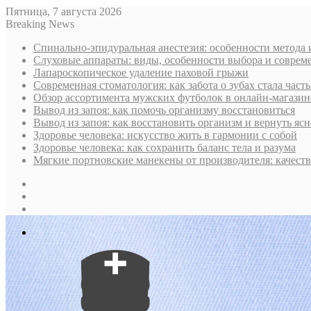
Пятница, 7 августа 2026
Breaking News
Спинально-эпидуральная анестезия: особенности метода 
Слуховые аппараты: виды, особенности выбора и соврем
Лапароскопическое удаление паховой грыжи
Современная стоматология: как забота о зубах стала част
Обзор ассортимента мужских футболок в онлайн-магазин
Вывод из запоя: как помочь организму восстановиться
Вывод из запоя: как восстановить организм и вернуть ясн
Здоровье человека: искусство жить в гармонии с собой
Здоровье человека: как сохранить баланс тела и разума
Мягкие портновские манекены от производителя: качест
Sidebar
Случайная
статья
Log
In
Меню