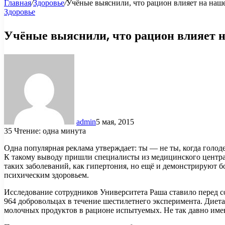
Главная
/
Здоровье
/
Учёные выяснили, что рацион влияет на наш
Здоровье
Учёные выяснили, что рацион влияет н
admin
5 мая, 2015
35
Чтение: одна минута
Одна популярная реклама утверждает: ты — не ты, когда голод
К такому выводу пришли специалисты из медицинского центр
таких заболеваний, как гипертония, но ещё и демонстрируют б
психическим здоровьем.
Исследование сотрудников Университета Раша ставило перед с
964 добровольцах в течение шестилетнего эксперимента. Диет
молочных продуктов в рационе испытуемых. Не так давно име