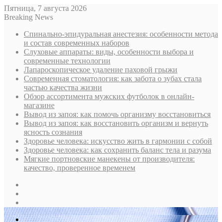
Пятница, 7 августа 2026
Breaking News
Спинально-эпидуральная анестезия: особенности метода
и состав современных наборов
Слуховые аппараты: виды, особенности выбора и
современные технологии
Лапароскопическое удаление паховой грыжи
Современная стоматология: как забота о зубах стала
частью качества жизни
Обзор ассортимента мужских футболок в онлайн-
магазине
Вывод из запоя: как помочь организму восстановиться
Вывод из запоя: как восстановить организм и вернуть
ясность сознания
Здоровье человека: искусство жить в гармонии с собой
Здоровье человека: как сохранить баланс тела и разума
Мягкие портновские манекены от производителя:
качество, проверенное временем
Sidebar
Случайная
статья
Log
In
Меню