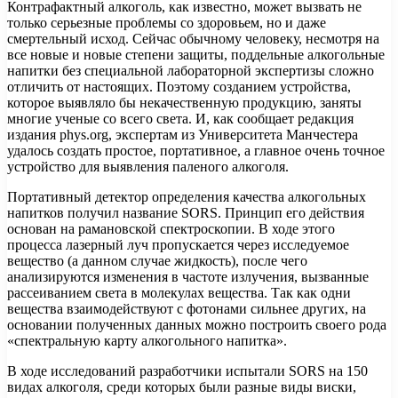
Контрафактный алкоголь, как известно, может вызвать не
только серьезные проблемы со здоровьем, но и даже
смертельный исход. Сейчас обычному человеку, несмотря на
все новые и новые степени защиты, поддельные алкогольные
напитки без специальной лабораторной экспертизы
сложно
отличить от настоящих. Поэтому созданием устройства,
которое выявляло бы некачественную продукцию, заняты
многие ученые со всего света. И, как сообщает редакция
издания phys.org, экспертам из Университета Манчестера
удалось создать простое, портативное, а главное очень точное
устройство для выявления паленого алкоголя.
Портативный детектор определения качества алкогольных
напитков получил название SORS. Принцип его действия
основан на рамановской спектроскопии. В ходе этого
процесса лазерный луч пропускается через исследуемое
вещество (а данном случае жидкость), после чего
анализируются изменения в частоте излучения, вызванные
рассеиванием света в молекулах вещества. Так как одни
вещества взаимодействуют с фотонами сильнее других, на
основании полученных данных можно построить своего рода
«спектральную карту алкогольного напитка».
В ходе исследований разработчики испытали SORS на 150
видах алкоголя, среди которых были разные виды виски,