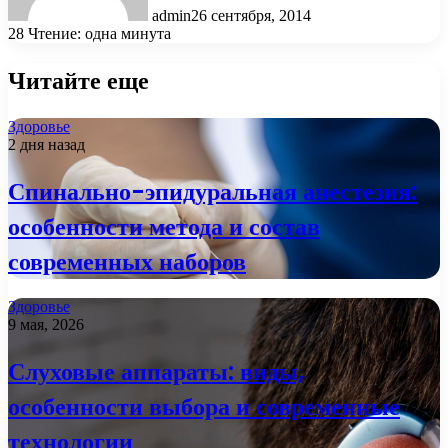
admin
26 сентября, 2014
28
Чтение: одна минута
Читайте еще
Здоровье
2 дня назад
Спинально-эпидуральная анестезия:
особенности метода и состав
современных наборов
Здоровье
9 мая, 2026
Слуховые аппараты: виды,
особенности выбора и современные
технологии