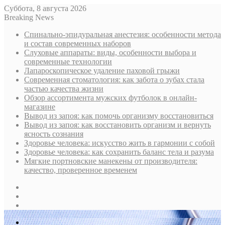
Суббота, 8 августа 2026
Breaking News
Спинально-эпидуральная анестезия: особенности метода
и состав современных наборов
Слуховые аппараты: виды, особенности выбора и
современные технологии
Лапароскопическое удаление паховой грыжи
Современная стоматология: как забота о зубах стала
частью качества жизни
Обзор ассортимента мужских футболок в онлайн-
магазине
Вывод из запоя: как помочь организму восстановиться
Вывод из запоя: как восстановить организм и вернуть
ясность сознания
Здоровье человека: искусство жить в гармонии с собой
Здоровье человека: как сохранить баланс тела и разума
Мягкие портновские манекены от производителя:
качество, проверенное временем
Sidebar
Случайная
статья
Log
In
Меню