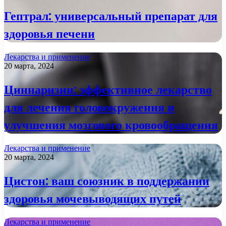
Гептрал: универсальный препарат для
здоровья печени
Лекарства и применение
20 марта, 2024
Циннаризин: эффективное лекарство
для лечения головокружения и
улучшения мозгового кровообращения
Лекарства и применение
20 марта, 2024
Цистон: ваш союзник в поддержании
здоровья мочевыводящих путей
Лекарства и применение