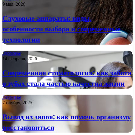
9 мая, 2026
Слуховые аппараты: виды,
особенности выбора и современные
технологии
Здоровье
14 февраля, 2026
Современная стоматология: как забота
о зубах стала частью качества жизни
Здоровье
7 ноября, 2025
Вывод из запоя: как помочь организму
восстановиться