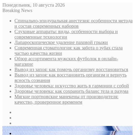
Понедельник, 10 августа 2026
Breaking News
Спинально-эпидуральная анестезия: особенности метода
и состав современных наборов
Слуховые аппараты: виды, особенности выбора и
современные технологии
Лапароскопическое удаление паховой грыжи
Современная стоматология: как забота о зубах стала
частью качества жизни
Обзор ассортимента мужских футболок в онлайн-
магазине
Вывод из запоя: как помочь организму восстановиться
Вывод из запоя: как восстановить организм и вернуть
ясность сознания
Здоровье человека: искусство жить в гармонии с собой
Здоровье человека: как сохранить баланс тела и разума
Мягкие портновские манекены от производителя:
качество, проверенное временем
Sidebar
Случайная
статья
Log
In
Меню