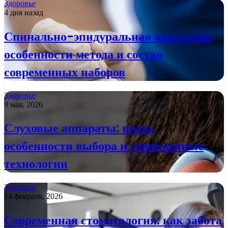
Здоровье
4 дня назад
Спинально-эпидуральная анестезия:
особенности метода и состав
современных наборов
Здоровье
9 мая, 2026
Слуховые аппараты: виды,
особенности выбора и современные
технологии
Здоровье
14 февраля, 2026
Современная стоматология: как забота