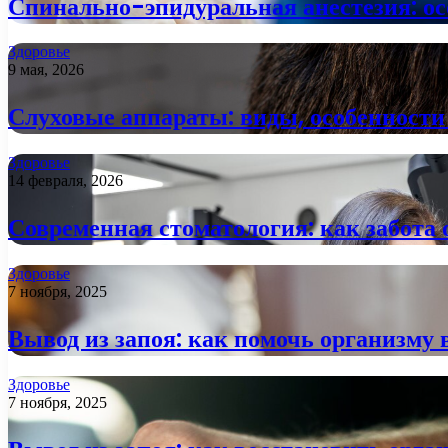
Спинально-эпидуральная анестезия: ос
Здоровье
9 мая, 2026
Слуховые аппараты: виды, особенности
Здоровье
14 февраля, 2026
Современная стоматология: как забота 
Здоровье
7 ноября, 2025
Вывод из запоя: как помочь организму 
Здоровье
7 ноября, 2025