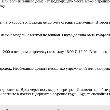
, или вблизи вашего дома нет подходящего места, можно трениро
жку.
 – это удобство. Одежда не должна стеснять движений. Второй
е легкие модели, с мягкой подошвой. Обувь должна быть комфор
до 12:00 и вечером в промежутке между 16:00 И 18:00. В это вре
ровок. Необходимо сделать несколько упражнений для разогрева
 дыханием. Вдох через нос, выдох через рот. Исключить любые р
уки согните в локтях и держите на уровне груди. Будьте спокойн