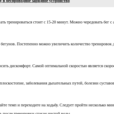
 в беспроводное зарядное устройство
ть тренироваться стоит с 15-20 минут. Можно чередовать бег с
бегунов. Постепенно можно увеличить количество тренировок до
осить дискомфорт. Самой оптимальной скоростью является скорос
лоскостопие, заболевания дыхательных путей, болезни суставов
те темп и переходите на ходьбу. Следует пройти несколько мину
ь после тренировки стакан чистой воды.