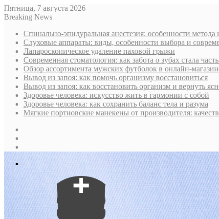
Пятница, 7 августа 2026
Breaking News
Спинально-эпидуральная анестезия: особенности метода 
Слуховые аппараты: виды, особенности выбора и соврем
Лапароскопическое удаление паховой грыжи
Современная стоматология: как забота о зубах стала част
Обзор ассортимента мужских футболок в онлайн-магазин
Вывод из запоя: как помочь организму восстановиться
Вывод из запоя: как восстановить организм и вернуть ясн
Здоровье человека: искусство жить в гармонии с собой
Здоровье человека: как сохранить баланс тела и разума
Мягкие портновские манекены от производителя: качест
Sidebar
Случайная
статья
Log
In
Меню