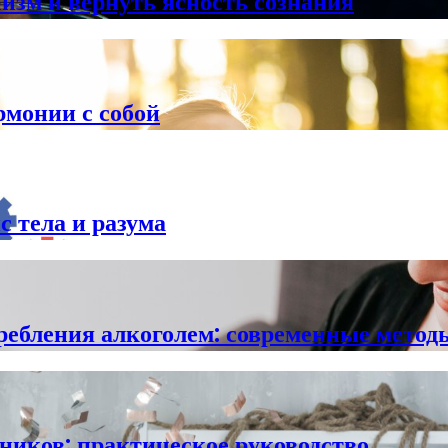
низм и вернуть ясность сознания
рмонии с собой
с тела и разума
требления алкоголем: современные метод
дников: практическое руководство