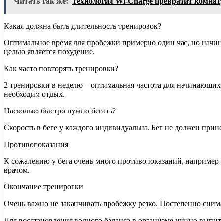
Читать так же:
Технология Wi-Charge превратит комнату
Какая должна быть длительность тренировок?
Оптимальное время для пробежки примерно один час, но начина
целью является похудение.
Как часто повторять тренировки?
2 тренировки в неделю – оптимальная частота для начинающих 
необходим отдых.
Насколько быстро нужно бегать?
Скорость в беге у каждого индивидуальна. Бег не должен прин
Противопоказания
К сожалению у бега очень много противопоказаний, например п
врачом.
Окончание тренировки
Очень важно не заканчивать пробежку резко. Постепенно снимай
Для восстановления водного баланса в организме нужно выпит