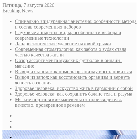
Пятница, 7 августа 2026
Breaking News
Спинально-эпидуральная анестезия: особенности метода
и состав современных наборов
Слуховые аппараты: виды, особенности выбора и
современные технологии
Лапароскопическое удаление паховой грыжи
Современная стоматология: как забота о зубах стала
частью качества жизни
Обзор ассортимента мужских футболок в онлайн-
магазине
Вывод из запоя: как помочь организму восстановиться
Вывод из запоя: как восстановить организм и вернуть
ясность сознания
Здоровье человека: искусство жить в гармонии с собой
Здоровье человека: как сохранить баланс тела и разума
Мягкие портновские манекены от производителя:
качество, проверенное временем
Sidebar
Случайная
статья
Log
In
Меню