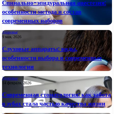
Спинально-эпидуральная анестезия:
особенности метода и состав
современных наборов
Здоровье
9 мая, 2026
Слуховые аппараты: виды,
особенности выбора и современные
технологии
Здоровье
14 февраля, 2026
Современная стоматология: как забота
о зубах стала частью качества жизни