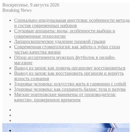
Воскресенье, 9 августа 2026
Breaking News
Спинально-эпидуральная анестезия: особенности метода
и состав современных наборов
Слуховые аппараты: виды, особенности выбора и
современные технологии
Лапароскопическое удаление паховой грыжи
Современная стоматология: как забота о зубах стала
частью качества жизни
Обзор ассортимента мужских футболок в онлайн-
магазине
Вывод из запоя: как помочь организму восстановиться
Вывод из запоя: как восстановить организм и вернуть
ясность сознания
Здоровье человека: искусство жить в гармонии с собой
Здоровье человека: как сохранить баланс тела и разума
Мягкие портновские манекены от производителя:
качество, проверенное временем
Sidebar
Случайная
статья
Log
In
Меню