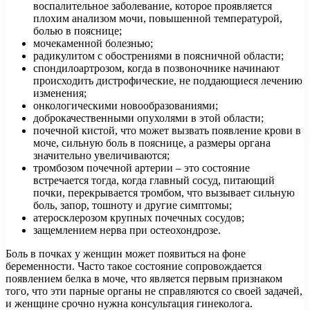
воспалительное заболевание, которое проявляется
плохим анализом мочи, повышенной температурой,
болью в пояснице;
мочекаменной болезнью;
радикулитом с обострениями в поясничной области;
спондилоартрозом, когда в позвоночнике начинают
происходить дистрофические, не поддающиеся лечению
изменения;
онкологическими новообразованиями;
доброкачественными опухолями в этой области;
почечной кистой, что может вызвать появление крови в
моче, сильную боль в пояснице, а размеры органа
значительно увеличиваются;
тромбозом почечной артерии – это состояние
встречается тогда, когда главный сосуд, питающий
почки, перекрывается тромбом, что вызывает сильную
боль, запор, тошноту и другие симптомы;
атеросклерозом крупных почечных сосудов;
защемлением нерва при остеохондрозе.
Боль в почках у женщин может появиться на фоне
беременности. Часто такое состояние сопровождается
появлением белка в моче, что является первым признаком
того, что эти парные органы не справляются со своей задачей,
и женщине срочно нужна консультация гинеколога.