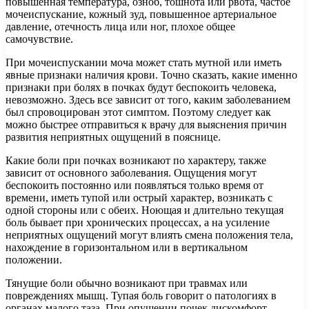
повышенная температура, озноб, тошнота или рвота, частое
мочеиспускание, кожный зуд, повышенное артериальное
давление, отечность лица или ног, плохое общее
самочувствие.
При мочеиспускании моча может стать мутной или иметь
явные признаки наличия крови. Точно сказать, какие именно
признаки при болях в почках будут беспокоить человека,
невозможно. Здесь все зависит от того, каким заболеванием
был спровоцирован этот симптом. Поэтому следует как
можно быстрее отправиться к врачу для выяснения причин
развития неприятных ощущений в пояснице.
Какие боли при почках возникают по характеру, также
зависит от основного заболевания. Ощущения могут
беспокоить постоянно или появляться только время от
времени, иметь тупой или острый характер, возникать с
одной стороны или с обеих. Ноющая и длительно текущая
боль бывает при хронических процессах, а на усиление
неприятных ощущений могут влиять смена положения тела,
нахождение в горизонтальном или в вертикальном
положении.
Тянущие боли обычно возникают при травмах или
повреждениях мышц. Тупая боль говорит о патологиях в
органах малого таза. При опущении почек дискомфорт